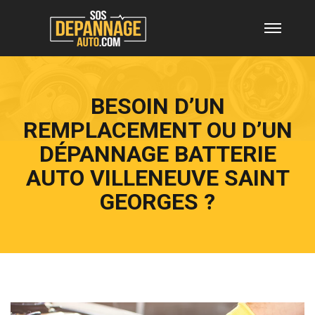
BESOIN D’UN
REMPLACEMENT OU D’UN
DÉPANNAGE BATTERIE
AUTO VILLENEUVE SAINT
GEORGES ?