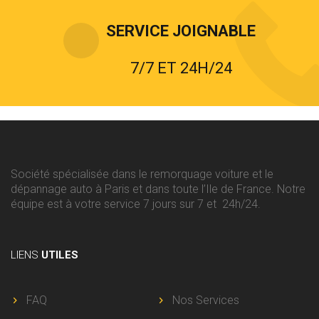
SERVICE JOIGNABLE
7/7 ET 24H/24
Société spécialisée dans le remorquage voiture et le
dépannage auto à Paris et dans toute l’Ile de France. Notre
équipe est à votre service 7 jours sur 7 et 24h/24.
LIENS
UTILES
FAQ
Nos Services