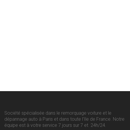
Société spécialisée dans le remorquage voiture et le
dépannage auto à Paris et dans toute l’Ile de France. Notre
équipe est à votre service 7 jours sur 7 et 24h/24.