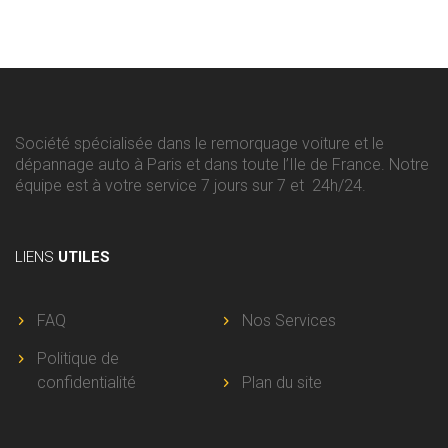
Société spécialisée dans le remorquage voiture et le
dépannage auto à Paris et dans toute l’Ile de France. Notre
équipe est à votre service 7 jours sur 7 et 24h/24.
LIENS
UTILES
FAQ
Nos Services
Politique de
confidentialité
Plan du site