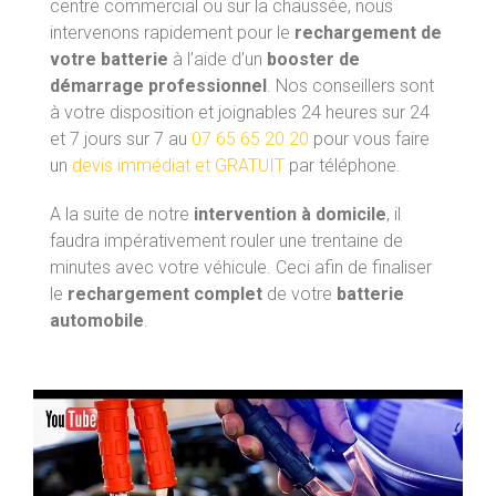
centre commercial ou sur la chaussée, nous
intervenons rapidement pour le
rechargement de
votre batterie
à l’aide d’un
booster de
démarrage professionnel
. Nos conseillers sont
à votre disposition et joignables 24 heures sur 24
et 7 jours sur 7 au
07 65 65 20 20
pour vous faire
un
devis
immédia
t
et
GR
ATUIT
par téléphone.
A la suite de notre
intervention à domicile
, il
faudra impérativement rouler une trentaine de
minutes avec votre véhicule. Ceci afin de finaliser
le
rechargement complet
de votre
batterie
automobile
.