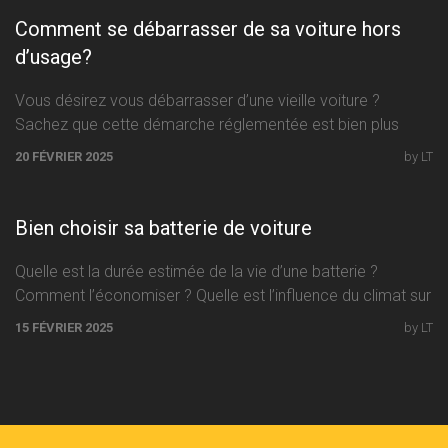
Comment se débarrasser de sa voiture hors
d’usage?
Vous désirez vous débarrasser d’une vieille voiture ?
Sachez que cette démarche réglementée est bien plus
facile à accomplir que
20 FÉVRIER 2025
by LT
Bien choisir sa batterie de voiture
Quelle est la durée estimée de la vie d’une batterie ?
Comment l’économiser ? Quelle est l’influence du climat sur
15 FÉVRIER 2025
by LT