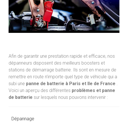
Afin de garantir une prestation rapide et efficace, nos
dépanneurs disposent des meilleurs boosters et
stations de démarrage batterie. Ils sont en mesure de
remettre en route n’importe quel type de véhicule qui a
subi une
panne de batterie à Paris et Ile de France
.
Voici un aperçu des différentes
problèmes et panne
de batterie
sur lesquels nous pouvons intervenir :
Dépannage