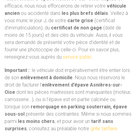
efficace, nous nous efforcerons de retirer votre
véhicule
ancien
ou accidenté dans
les plus brefs délais
. Veillez à
vous munir, le jour J, de votre
carte grise
(certificat
d’immatriculation), du
certificat de non gage
(daté de
moins de 15 jours) et des clés du véhicule. Aussi, il vous
sera demandé de présenté votre pièce d’identité et de
fournir une photocopie de celle-ci. Pour en savoir plus,
renseignez-vous auprès du
service public
.
Important :
le véhicule doit impérativement être entier lors
de son
enlèvement à domicile
. Nous nous réservons le
droit de facturer l’
enlèvement d’épave Asnières-sur-
Oise
dont les pièces maitresses sont manquantes (moteur,
carrosserie…), ou si l’épave est en partie calcinée ou
lorsque son
remorquage en parking souterrain, épave
sous-sol
présente des contraintes. Même si nous sommes
parmi
les moins chers
, et pour avoir un
tarif sans
surprises
, consultez au préalable notre
grille tarifaire.