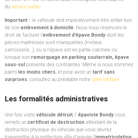
du
service public
.
Important :
le véhicule doit impérativement être entier lors
de son
enlèvement à domicile
. Nous nous réservons le
droit de facturer l’
enlèvement d’épave Bondy
dont les
pièces maitresses sont manquantes (moteur,
carrosserie…), ou si l’épave est en partie calcinée ou
lorsque son
remorquage en parking souterrain, épave
sous-sol
présente des contraintes. Même si nous sommes
parmi
les moins chers
, et pour avoir un
tarif sans
surprises
, consultez au préalable notre
grille tarifaire.
Les formalités administratives
Une fois votre
véhicule détruit
, l’
épaviste Bondy
vous
remets un
certificat de destruction
attestant de la
destruction physique du véhicule que vous devrez
transmettre à la préfecture afin d’annuler l’
immatriculation