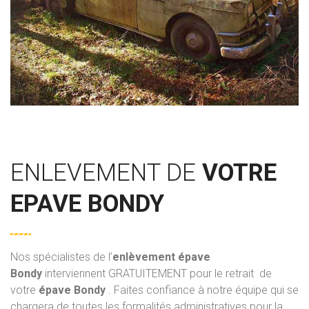
ENLEVEMENT DE
VOTRE
EPAVE BONDY
Nos spécialistes de l’
enlèvement épave
Bondy
interviennent GRATUITEMENT pour le retrait de
votre
épave Bondy
. Faites confiance à notre équipe qui se
chargera de toutes les formalités administratives pour la