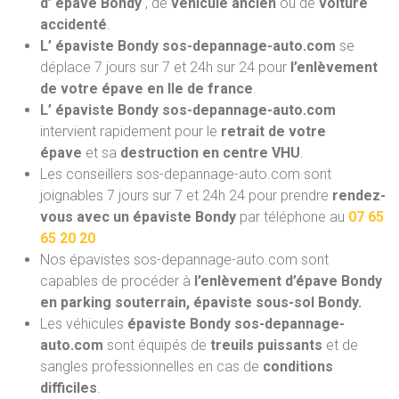
d’ épave Bondy
, de
véhicule ancien
ou de
voiture
accidenté
.
L’ épaviste Bondy sos-depannage-auto.com
se
déplace 7 jours sur 7 et 24h sur 24 pour
l’enlèvement
de votre épave en Ile de france
.
L’ épaviste Bondy sos-depannage-auto.com
intervient rapidement pour le
retrait de votre
épave
et sa
destruction en centre VHU
.
Les conseillers sos-depannage-auto.com sont
joignables 7 jours sur 7 et 24h 24 pour prendre
rendez-
vous avec un épaviste Bondy
par téléphone au
07 65
65 20 20
Nos épavistes sos-depannage-auto.com
sont
capables de procéder à
l’enlèvement d’épave Bondy
en parking souterrain, épaviste sous-sol Bondy.
Les véhicules
épaviste Bondy sos-depannage-
auto.com
sont équipés de
treuils puissants
et de
sangles professionnelles en cas de
conditions
difficiles
.