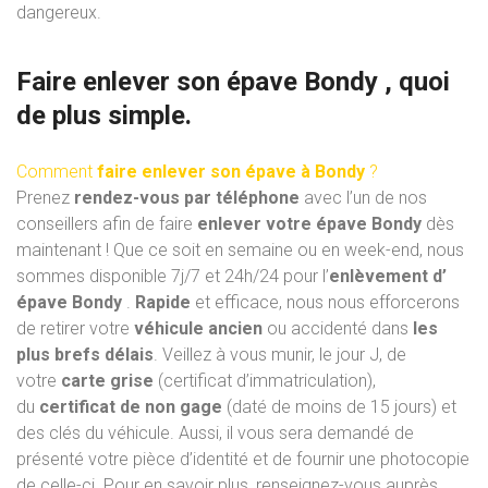
dangereux.
Faire enlever son épave Bondy , quoi
de plus simple.
Comment
faire enlever son épave à Bondy
?
Prenez
rendez-vous par téléphone
avec l’un de nos
conseillers afin de faire
enlever votre épave Bondy
dès
maintenant ! Que ce soit en semaine ou en week-end, nous
sommes disponible 7j/7 et 24h/24 pour l’
enlèvement d’
épave Bondy
.
Rapide
et efficace, nous nous efforcerons
de retirer votre
véhicule ancien
ou accidenté dans
les
plus brefs délais
. Veillez à vous munir, le jour J, de
votre
carte grise
(certificat d’immatriculation),
du
certificat de non gage
(daté de moins de 15 jours) et
des clés du véhicule. Aussi, il vous sera demandé de
présenté votre pièce d’identité et de fournir une photocopie
de celle-ci. Pour en savoir plus, renseignez-vous auprès