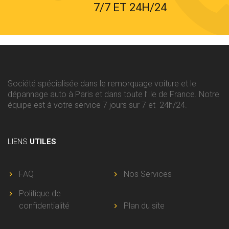
7/7 ET 24H/24
Société spécialisée dans le remorquage voiture et le
dépannage auto à Paris et dans toute l’Ile de France. Notre
équipe est à votre service 7 jours sur 7 et 24h/24.
LIENS
UTILES
FAQ
Nos Services
Politique de
confidentialité
Plan du site