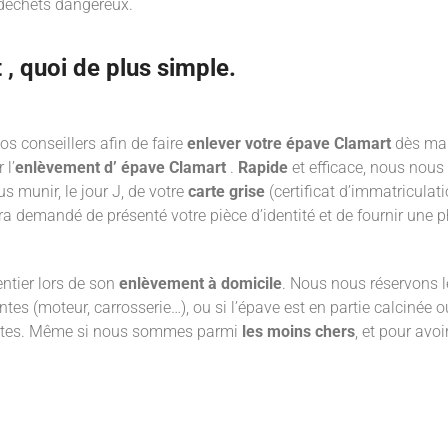
 déchets dangereux.
, quoi de plus simple.
os conseillers afin de faire
enlever votre épave Clamart
dès mai
 l’
enlèvement d’ épave Clamart
.
Rapide
et efficace, nous nous 
us munir, le jour J, de votre
carte grise
(certificat d’immatriculat
era demandé de présenté votre pièce d’identité et de fournir une p
ntier lors de son
enlèvement à domicile
. Nous nous réservons le 
es (moteur, carrosserie…), ou si l’épave est en partie calcinée 
intes. Même si nous sommes parmi
les moins chers
, et pour avo