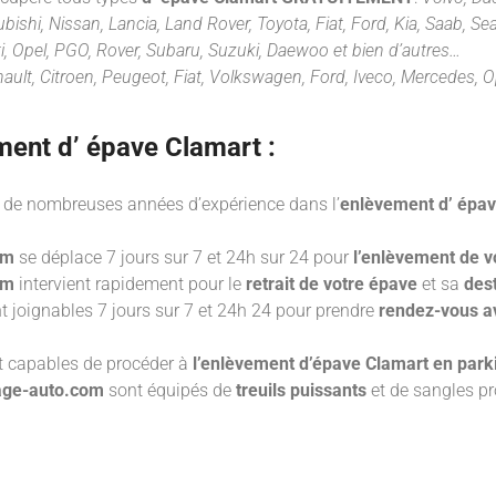
ishi, Nissan, Lancia, Land Rover, Toyota, Fiat, Ford, Kia, Saab, Se
i, Opel, PGO, Rover, Subaru, Suzuki, Daewoo et bien d’autres…
ault, Citroen, Peugeot, Fiat, Volkswagen, Ford, Iveco, Mercedes, O
ment d’ épave
Clamart :
de nombreuses années d’expérience dans l’
enlèvement d’ épa
om
se déplace 7 jours sur 7 et 24h sur 24 pour
l’enlèvement de v
om
intervient rapidement pour le
retrait de votre épave
et sa
des
 joignables 7 jours sur 7 et 24h 24 pour prendre
rendez-vous a
t capables de procéder à
l’enlèvement d’épave Clamart en parki
nage-auto.com
sont équipés de
treuils puissants
et de sangles pr