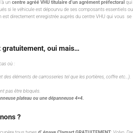
u’à un
centre agréé VHU titulaire d’un agrément préfectoral
qui 
qués si le véhicule est dépourvu de ses composants essentiels 
on est directement enregistrée auprès du centre VHU qui vous se
t gratuitement, oui mais…
cas où :
 des éléments de carrosseries tel que les portières, coffre etc…).
nt pas être bloqués.
nneuse plateau ou une dépanneuse 4×4.
enons ?
écupère tous types
d’ épave Clamart
GRATUITEMENT
:
Volvo, Da