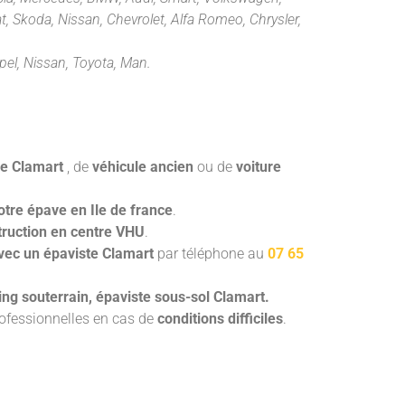
at, Skoda, Nissan, Chevrolet, Alfa Romeo, Chrysler,
pel, Nissan, Toyota, Man.
ve Clamart
, de
véhicule ancien
ou de
voiture
otre épave en Ile de france
.
truction en centre VHU
.
vec un épaviste Clamart
par téléphone au
07 65
ng souterrain, épaviste sous-sol Clamart.
ofessionnelles en cas de
conditions difficiles
.