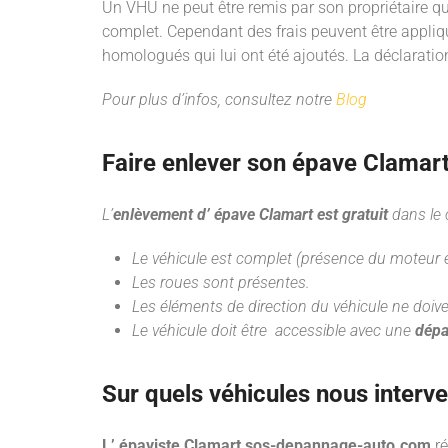
Un VHU ne peut être remis par son propriétaire q
complet. Cependant des frais peuvent être appli
homologués qui lui ont été ajoutés. La déclarati
Pour plus d’infos, consultez notre
Blog
Faire enlever son épave Clamar
L’
enlèvement d’ épave Clamart est gratuit
dans le 
Le véhicule est complet (présence du moteur et
Les roues sont présentes.
Les éléments de direction du véhicule ne doive
Le véhicule doit être accessible avec une
dépa
Sur quels véhicules nous interv
L’ épaviste Clamart sos-depannage-auto.com
r