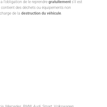
a l’obligation de le reprendre
gratuitement
s’il est
ou contient des déchets ou équipements non
 charge de la
destruction du véhicule
.
cia, Mercedes, BMW, Audi, Smart, Volkswagen,