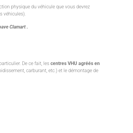
uction physique du véhicule que vous devrez
s véhicules).
pave
Clamart .
ticulier. De ce fait, les
centres VHU agréés
en
roidissement, carburant, etc.) et le démontage de