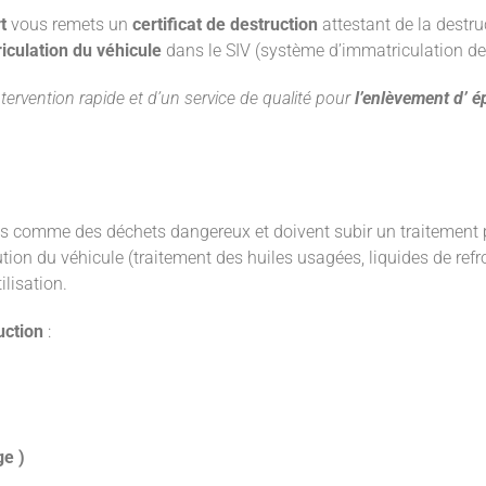
t
vous remets un
certificat de destruction
attestant de la destr
iculation du véhicule
dans le SIV (système d’immatriculation de
ntervention rapide et d’un service de qualité pour
l’enlèvement d’ é
 comme des déchets dangereux et doivent subir un traitement par
lution du véhicule (traitement des huiles usagées, liquides de ref
ilisation.
uction
:
ge )