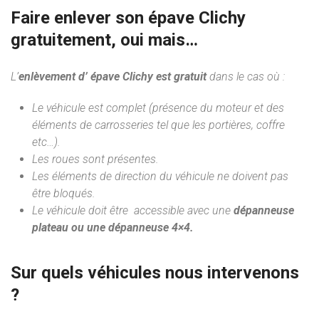
Faire enlever son épave Clichy
gratuitement, oui mais…
L’
enlèvement d’ épave Clichy est gratuit
dans le cas où :
Le véhicule est complet (présence du moteur et des
éléments de carrosseries tel que les portières, coffre
etc…).
Les roues sont présentes.
Les éléments de direction du véhicule ne doivent pas
être bloqués.
Le véhicule doit être accessible avec une
dépanneuse
plateau ou une dépanneuse 4×4.
Sur quels véhicules nous intervenons
?