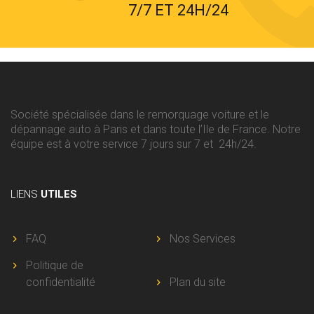
7/7 ET 24H/24
Société spécialisée dans le remorquage voiture et le
dépannage auto à Paris et dans toute l’Ile de France. Notre
équipe est à votre service 7 jours sur 7 et 24h/24.
LIENS
UTILES
FAQ
Nos Services
Politique de
confidentialité
Plan du site