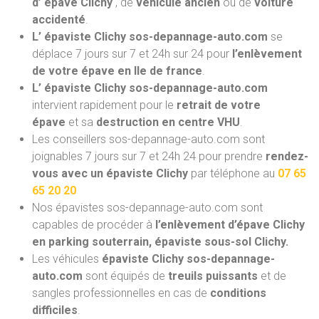
d’ épave Clichy
, de
véhicule ancien
ou de
voiture
accidenté
.
L’ épaviste Clichy sos-depannage-auto.com
se
déplace 7 jours sur 7 et 24h sur 24 pour
l’enlèvement
de votre épave en Ile de france
.
L’ épaviste Clichy sos-depannage-auto.com
intervient rapidement pour le
retrait de votre
épave
et sa
destruction en centre VHU
.
Les conseillers sos-depannage-auto.com sont
joignables 7 jours sur 7 et 24h 24 pour prendre
rendez-
vous avec un épaviste Clichy
par téléphone au
07 65
65 20 20
Nos épavistes sos-depannage-auto.com
sont
capables de procéder à
l’enlèvement d’épave Clichy
en parking souterrain, épaviste sous-sol Clichy.
Les véhicules
épaviste Clichy sos-depannage-
auto.com
sont équipés de
treuils puissants
et de
sangles professionnelles en cas de
conditions
difficiles
.