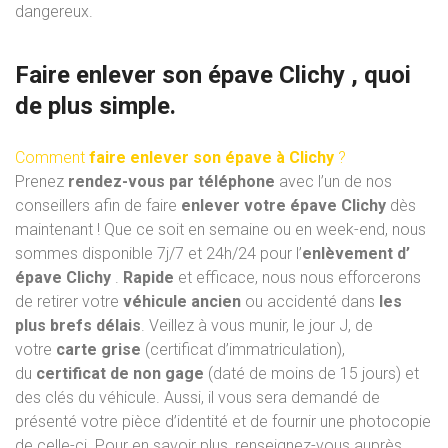
dangereux.
Faire enlever son épave Clichy , quoi
de plus simple.
Comment
faire enlever son épave à Clichy
?
Prenez
rendez-vous par téléphone
avec l’un de nos
conseillers afin de faire
enlever votre épave Clichy
dès
maintenant ! Que ce soit en semaine ou en week-end, nous
sommes disponible 7j/7 et 24h/24 pour l’
enlèvement d’
épave Clichy
.
Rapide
et efficace, nous nous efforcerons
de retirer votre
véhicule ancien
ou accidenté dans
les
plus brefs délais
. Veillez à vous munir, le jour J, de
votre
carte grise
(certificat d’immatriculation),
du
certificat de non gage
(daté de moins de 15 jours) et
des clés du véhicule. Aussi, il vous sera demandé de
présenté votre pièce d’identité et de fournir une photocopie
de celle-ci. Pour en savoir plus, renseignez-vous auprès