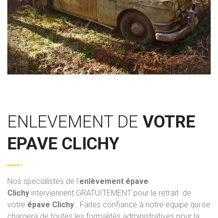
ENLEVEMENT DE
VOTRE
EPAVE CLICHY
Nos spécialistes de l’
enlèvement épave
Clichy
interviennent GRATUITEMENT pour le retrait de
votre
épave Clichy
. Faites confiance à notre équipe qui se
chargera de toutes les formalités administratives pour la