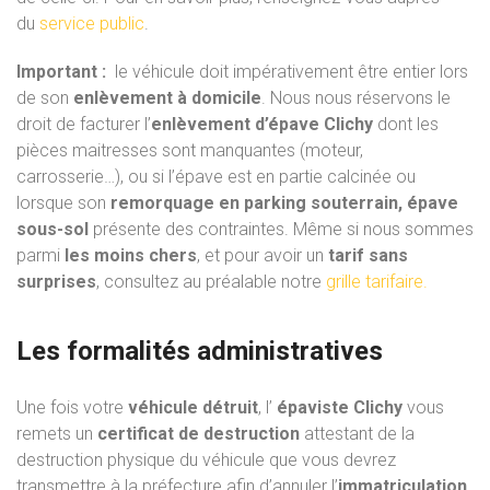
du
service public
.
Important :
le véhicule doit impérativement être entier lors
de son
enlèvement à domicile
. Nous nous réservons le
droit de facturer l’
enlèvement d’épave Clichy
dont les
pièces maitresses sont manquantes (moteur,
carrosserie…), ou si l’épave est en partie calcinée ou
lorsque son
remorquage en parking souterrain, épave
sous-sol
présente des contraintes. Même si nous sommes
parmi
les moins chers
, et pour avoir un
tarif sans
surprises
, consultez au préalable notre
grille tarifaire.
Les formalités administratives
Une fois votre
véhicule détruit
, l’
épaviste Clichy
vous
remets un
certificat de destruction
attestant de la
destruction physique du véhicule que vous devrez
transmettre à la préfecture afin d’annuler l’
immatriculation