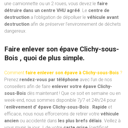
une camionnette ou un 2 roues, vous devez le
faire
détruire dans un centre VHU
agréé
. Le
centre de
destruction
a l’obligation de dépolluer le
véhicule avant
destruction
afin de préserver l’environnement de déchets
dangereux.
Faire enlever son épave Clichy-sous-
Bois , quoi de plus simple.
Comment
faire enlever son épave à Clichy-sous-Bois
?
Prenez
rendez-vous par téléphone
avec l’un de nos
conseillers afin de faire
enlever votre épave Clichy-
sous-Bois
dès maintenant ! Que ce soit en semaine ou en
week-end, nous sommes disponible 7j/7 et 24h/24 pour
l’
enlèvement d’ épave Clichy-sous-Bois
.
Rapide
et
efficace, nous nous efforcerons de retirer votre
véhicule
ancien
ou accidenté dans
les plus brefs délais
. Veillez à
vous munir, le jour J, de votre
carte grise
(certificat