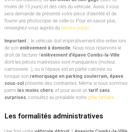
moins de 15 jours) et des clés du véhicule. Aussi, il vous
sera demandé de présenté votre pièce d’identité et de
fournir une photocopie de celle-ci. Pour en savoir plus,
renseignez-vous auprès du
service public
.
Important :
le véhicule doit impérativement être entier lors
de son
enlèvement à domicile
. Nous nous réservons le
droit de facturer l’
enlèvement d’épave Combs-la-Ville
dont les pièces maitresses sont manquantes (moteur,
carrosserie…), ou si l’épave est en partie calcinée ou
lorsque son
remorquage en parking souterrain, épave
sous-sol
présente des contraintes. Même si nous sommes
parmi
les moins chers
, et pour avoir un
tarif sans
surprises
, consultez au préalable notre
grille tarifaire.
Les formalités administratives
Une fois votre
véhicule détruit
, l’
épaviste Combs-la-Ville