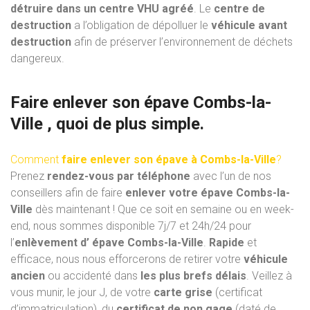
détruire dans un centre VHU
agréé
. Le
centre de
destruction
a l’obligation de dépolluer le
véhicule avant
destruction
afin de préserver l’environnement de déchets
dangereux.
Faire enlever son épave Combs-la-
Ville , quoi de plus simple.
Comment
faire enlever son épave à Combs-la-Ville
?
Prenez
rendez-vous par téléphone
avec l’un de nos
conseillers afin de faire
enlever votre épave Combs-la-
Ville
dès maintenant ! Que ce soit en semaine ou en week-
end, nous sommes disponible 7j/7 et 24h/24 pour
l’
enlèvement d’ épave Combs-la-Ville
.
Rapide
et
efficace, nous nous efforcerons de retirer votre
véhicule
ancien
ou accidenté dans
les plus brefs délais
. Veillez à
vous munir, le jour J, de votre
carte grise
(certificat
d’immatriculation), du
certificat de non gage
(daté de