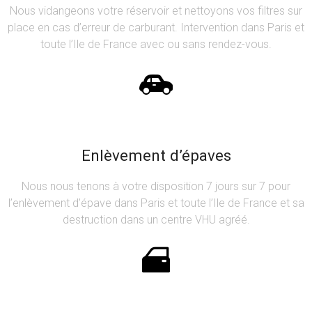
Nous vidangeons votre réservoir et nettoyons vos filtres sur
place en cas d’erreur de carburant. Intervention dans Paris et
toute l’Ile de France avec ou sans rendez-vous.
Enlèvement d’épaves
Nous nous tenons à votre disposition 7 jours sur 7 pour
l’enlèvement d’épave dans Paris et toute l’Ile de France et sa
destruction dans un centre VHU agréé.