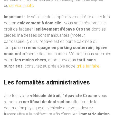
du
service public
.
Important :
le véhicule doit impérativement être entier lors
de son
enlèvement à domicile
. Nous nous réservons le
droit de facturer l’
enlèvement d’épave Crosne
dont les
pièces maitresses sont manquantes (moteur,
carrosserie…), ou si l’épave est en partie calcinée ou
lorsque son
remorquage en parking souterrain, épave
sous-sol
présente des contraintes. Même si nous sommes
parmi
les moins chers
, et pour avoir un
tarif sans
surprises
, consultez au préalable notre
grille tarifaire.
Les formalités administratives
Une fois votre
véhicule détruit
, l’
épaviste Crosne
vous
remets un
certificat de destruction
attestant de la
destruction physique du véhicule que vous devrez
transmettre à la préfecture afin d’annuler l’
immatriculation