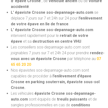
d’ épave Crosne
, de
véhicule ancien
ou de
voiture
accidenté
.
L’ épaviste Crosne sos-depannage-auto.com
se
déplace 7 jours sur 7 et 24h sur 24 pour
l’enlèvement
de votre épave en Ile de france
.
L’ épaviste Crosne sos-depannage-auto.com
intervient rapidement pour le
retrait de votre
épave
et sa
destruction en centre VHU
.
Les conseillers sos-depannage-auto.com sont
joignables 7 jours sur 7 et 24h 24 pour prendre
rendez-
vous avec un épaviste Crosne
par téléphone au
07
65 65 20 20
Nos épavistes sos-depannage-auto.com
sont
capables de procéder à
l’enlèvement d’épave
Crosne en parking souterrain, épaviste sous-sol
Crosne.
Les véhicules
épaviste Crosne sos-depannage-
auto.com
sont équipés de
treuils puissants
et de
sangles professionnelles en cas de
conditions