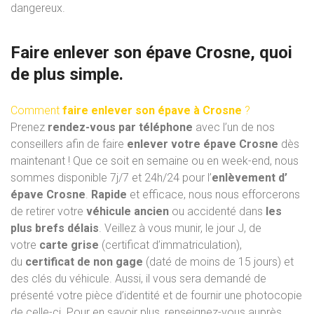
dangereux.
Faire enlever son épave Crosne, quoi
de plus simple.
Comment
faire enlever son épave à Crosne
?
Prenez
rendez-vous par téléphone
avec l’un de nos
conseillers afin de faire
enlever votre épave Crosne
dès
maintenant ! Que ce soit en semaine ou en week-end, nous
sommes disponible 7j/7 et 24h/24 pour l’
enlèvement d’
épave Crosne
.
Rapide
et efficace, nous nous efforcerons
de retirer votre
véhicule ancien
ou accidenté dans
les
plus brefs délais
. Veillez à vous munir, le jour J, de
votre
carte grise
(certificat d’immatriculation),
du
certificat de non gage
(daté de moins de 15 jours) et
des clés du véhicule. Aussi, il vous sera demandé de
présenté votre pièce d’identité et de fournir une photocopie
de celle-ci. Pour en savoir plus, renseignez-vous auprès