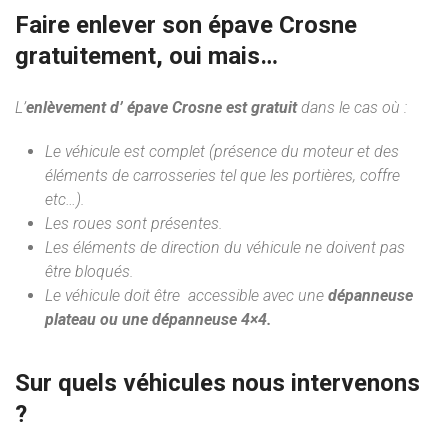
Faire enlever son épave Crosne
gratuitement, oui mais…
L’
enlèvement d’ épave Crosne est gratuit
dans le cas où :
Le véhicule est complet (présence du moteur et des
éléments de carrosseries tel que les portières, coffre
etc…).
Les roues sont présentes.
Les éléments de direction du véhicule ne doivent pas
être bloqués.
Le véhicule doit être accessible avec une
dépanneuse
plateau ou une dépanneuse 4×4.
Sur quels véhicules nous intervenons
?