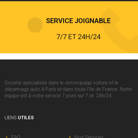
SERVICE JOIGNABLE
7/7 ET 24H/24
Société spécialisée dans le remorquage voiture et le
dépannage auto à Paris et dans toute l’Ile de France. Notre
équipe est à votre service 7 jours sur 7 et 24h/24.
LIENS
UTILES
FAQ
Nos Services