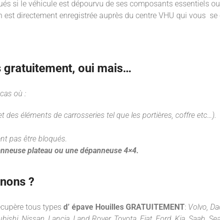
qués si le véhicule est dépourvu de ses composants essentiels 
on est directement enregistrée auprès du centre VHU qui vous se
s gratuitement, oui mais…
cas où :
 des éléments de carrosseries tel que les portières, coffre etc…).
nt pas être bloqués.
nneuse plateau ou une dépanneuse 4×4.
enons ?
écupère tous types
d’ épave Houilles
GRATUITEMENT
:
Volvo, Da
ishi, Nissan, Lancia, Land Rover, Toyota, Fiat, Ford, Kia, Saab, Se