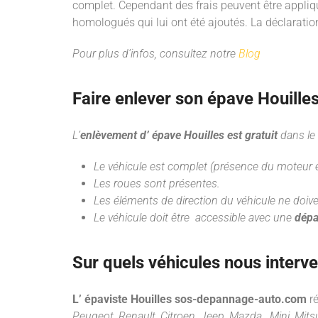
complet. Cependant des frais peuvent être appli
homologués qui lui ont été ajoutés. La déclarati
Pour plus d’infos, consultez notre
Blog
Faire enlever son épave Houille
L’
enlèvement d’ épave Houilles est gratuit
dans le 
Le véhicule est complet (présence du moteur et
Les roues sont présentes.
Les éléments de direction du véhicule ne doive
Le véhicule doit être accessible avec une
dépa
Sur quels véhicules nous interv
L’ épaviste Houilles sos-depannage-auto.com
r
Peugeot, Renault, Citroen, Jeep, Mazda, Mini, Mitsub