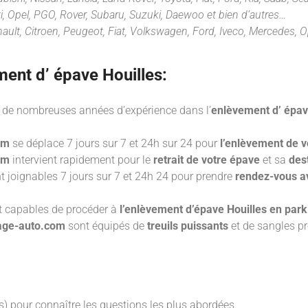
i, Opel, PGO, Rover, Subaru, Suzuki, Daewoo et bien d’autres…
ault, Citroen, Peugeot, Fiat, Volkswagen, Ford, Iveco, Mercedes, O
ment d’ épave
Houilles:
de nombreuses années d’expérience dans l’
enlèvement d’ épav
om
se déplace 7 jours sur 7 et 24h sur 24 pour
l’enlèvement de v
om
intervient rapidement pour le
retrait de votre épave
et sa
des
 joignables 7 jours sur 7 et 24h 24 pour prendre
rendez-vous a
t capables de procéder à
l’enlèvement d’épave Houilles en parki
nage-auto.com
sont équipés de
treuils puissants
et de sangles p
) pour connaître les questions les plus abordées.