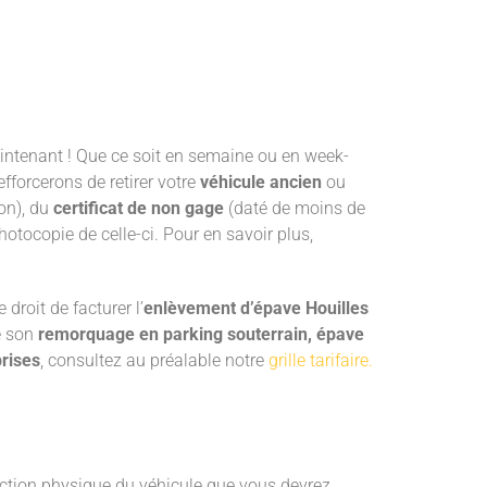
ntenant ! Que ce soit en semaine ou en week-
efforcerons de retirer votre
véhicule ancien
ou
ion), du
certificat de non gage
(daté de moins de
hotocopie de celle-ci. Pour en savoir plus,
droit de facturer l’
enlèvement d’épave Houilles
e son
remorquage en parking souterrain, épave
prises
, consultez au préalable notre
grille tarifaire.
uction physique du véhicule que vous devrez