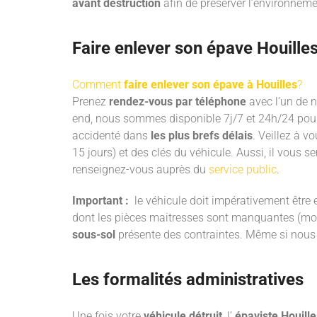
avant destruction
afin de préserver l’environnem
Faire enlever son épave Houilles
Comment
faire enlever son épave à Houilles
?
Prenez
rendez-vous par téléphone
avec l’un de n
end, nous sommes disponible 7j/7 et 24h/24 pour
accidenté dans
les plus brefs délais
. Veillez à vo
15 jours) et des clés du véhicule. Aussi, il vous s
renseignez-vous auprès du
service public
.
Important :
le véhicule doit impérativement être e
dont les pièces maitresses sont manquantes (moteu
sous-sol
présente des contraintes. Même si no
Les formalités administratives
Une fois votre
véhicule détruit
, l’
épaviste Houill