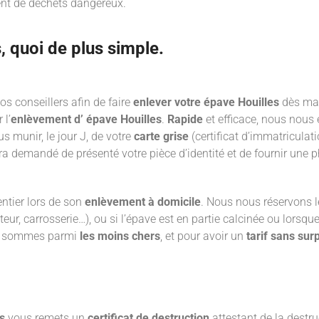
ent de déchets dangereux.
, quoi de plus simple.
os conseillers afin de faire
enlever votre épave Houilles
dès mai
 l’
enlèvement d’ épave Houilles
.
Rapide
et efficace, nous nous 
us munir, le jour J, de votre
carte grise
(certificat d’immatriculat
era demandé de présenté votre pièce d’identité et de fournir une p
ntier lors de son
enlèvement à domicile
. Nous nous réservons le 
r, carrosserie…), ou si l’épave est en partie calcinée ou lorsqu
us sommes parmi
les moins chers
, et pour avoir un
tarif sans sur
es
vous remets un
certificat de destruction
attestant de la destr