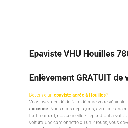
Epaviste VHU Houilles 7
Enlèvement GRATUIT de vo
Besoin d’un
épaviste agréé à Houilles
?
Vous avez décidé de faire détruire votre véhicule 
ancienne
. Nous nous déplaçons, avec ou sans re
tout moment, nos conseillers répondront à votre 
voiture, une camionnette ou un 2 roues, vous dev