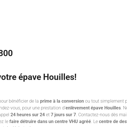
8800
tre épave Houilles!
pour bénéficier de la
prime à la conversion
ou tout simplement p
ndez-vous, pour une prestation d’
enlèvement épave Houilles
. N
appel
24 heures sur 24
et
7 jours sur 7
. Contactez-nous dès mai
ez le
faire détruire dans un centre VHU
agréé
. Le
centre de des