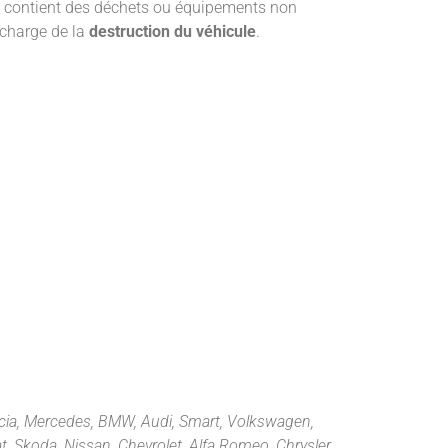
ou contient des déchets ou équipements non
 charge de la
destruction du véhicule
.
cia, Mercedes, BMW, Audi, Smart, Volkswagen,
at, Skoda, Nissan, Chevrolet, Alfa Romeo, Chrysler,