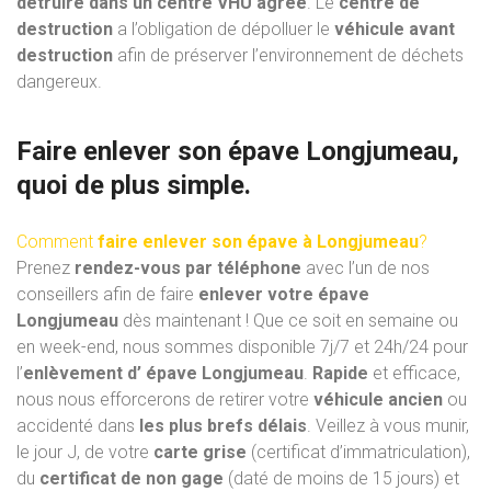
détruire dans un centre VHU
agréé
. Le
centre de
destruction
a l’obligation de dépolluer le
véhicule avant
destruction
afin de préserver l’environnement de déchets
dangereux.
Faire enlever son épave Longjumeau,
quoi de plus simple.
Comment
faire enlever son épave à Longjumeau
?
Prenez
rendez-vous par téléphone
avec l’un de nos
conseillers afin de faire
enlever votre épave
Longjumeau
dès maintenant ! Que ce soit en semaine ou
en week-end, nous sommes disponible 7j/7 et 24h/24 pour
l’
enlèvement d’ épave Longjumeau
.
Rapide
et efficace,
nous nous efforcerons de retirer votre
véhicule ancien
ou
accidenté dans
les plus brefs délais
. Veillez à vous munir,
le jour J, de votre
carte grise
(certificat d’immatriculation),
du
certificat de non gage
(daté de moins de 15 jours) et