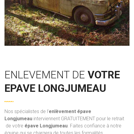
ENLEVEMENT DE
VOTRE
EPAVE LONGJUMEAU
Nos spécialistes de l’
enlèvement épave
Longjumeau
interviennent GRATUITEMENT pour le retrait
de votre
épave Longjumeau
. Faites confiance à notre
équipe qui se chargera de toutes les formalités