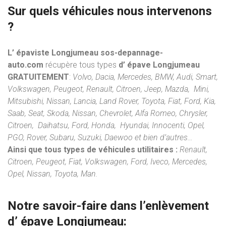
Sur quels véhicules nous intervenons
?
L’ épaviste Longjumeau sos-depannage-
auto.com
récupère tous types
d’ épave Longjumeau
GRATUITEMENT
:
Volvo, Dacia, Mercedes, BMW, Audi, Smart,
Volkswagen, Peugeot, Renault, Citroen, Jeep, Mazda, Mini,
Mitsubishi, Nissan, Lancia, Land Rover, Toyota, Fiat, Ford, Kia,
Saab, Seat, Skoda, Nissan, Chevrolet, Alfa Romeo, Chrysler,
Citroen, Daihatsu, Ford, Honda, Hyundai, Innocenti, Opel,
PGO, Rover, Subaru, Suzuki, Daewoo et bien d’autres…
Ainsi que tous types de véhicules utilitaires :
Renault,
Citroen, Peugeot, Fiat, Volkswagen, Ford, Iveco, Mercedes,
Opel, Nissan, Toyota, Man.
Notre savoir-faire dans l’
enlèvement
d’ épave
Longjumeau: