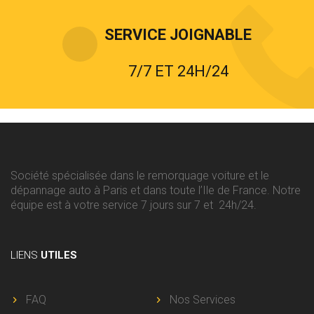
SERVICE JOIGNABLE
7/7 ET 24H/24
Société spécialisée dans le remorquage voiture et le
dépannage auto à Paris et dans toute l’Ile de France. Notre
équipe est à votre service 7 jours sur 7 et 24h/24.
LIENS
UTILES
FAQ
Nos Services