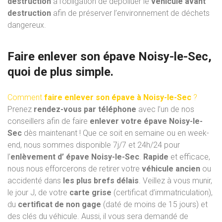
destruction
a l’obligation de dépolluer le
véhicule avant
destruction
afin de préserver l’environnement de déchets
dangereux.
Faire enlever son épave Noisy-le-Sec,
quoi de plus simple.
Comment
faire enlever son épave à Noisy-le-Sec
?
Prenez
rendez-vous par téléphone
avec l’un de nos
conseillers afin de faire
enlever votre épave Noisy-le-
Sec
dès maintenant ! Que ce soit en semaine ou en week-
end, nous sommes disponible 7j/7 et 24h/24 pour
l’
enlèvement d’ épave Noisy-le-Sec
.
Rapide
et efficace,
nous nous efforcerons de retirer votre
véhicule ancien
ou
accidenté dans
les plus brefs délais
. Veillez à vous munir,
le jour J, de votre
carte grise
(certificat d’immatriculation),
du
certificat de non gage
(daté de moins de 15 jours) et
des clés du véhicule. Aussi, il vous sera demandé de