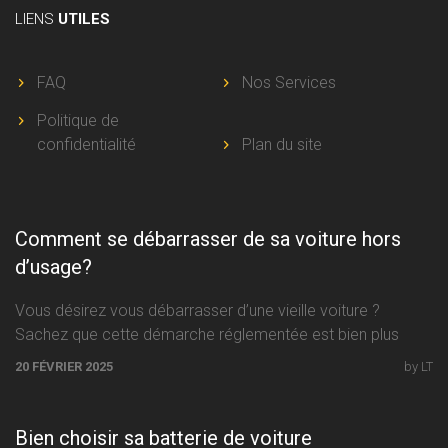
LIENS
UTILES
FAQ
Nos Services
Politique de
confidentialité
Plan du site
Comment se débarrasser de sa voiture hors
d’usage?
Vous désirez vous débarrasser d’une vieille voiture ?
Sachez que cette démarche réglementée est bien plus
facile à accomplir que
20 FÉVRIER 2025
by LT
Bien choisir sa batterie de voiture