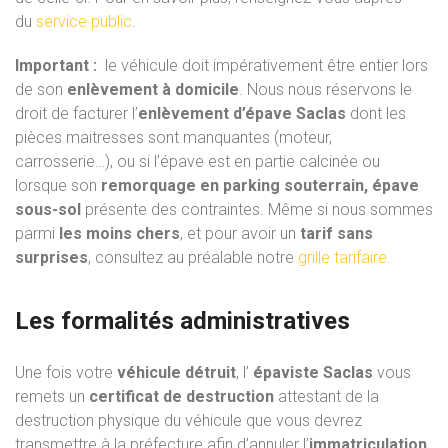
du
service public
.
Important :
le véhicule doit impérativement être entier lors
de son
enlèvement à domicile
. Nous nous réservons le
droit de facturer l’
enlèvement d’épave Saclas
dont les
pièces maitresses sont manquantes (moteur,
carrosserie…), ou si l’épave est en partie calcinée ou
lorsque son
remorquage en parking souterrain, épave
sous-sol
présente des contraintes. Même si nous sommes
parmi
les moins chers
, et pour avoir un
tarif sans
surprises
, consultez au préalable notre
grille tarifaire.
Les formalités administratives
Une fois votre
véhicule détruit
, l’
épaviste Saclas
vous
remets un
certificat de destruction
attestant de la
destruction physique du véhicule que vous devrez
transmettre à la préfecture afin d’annuler l’
immatriculation