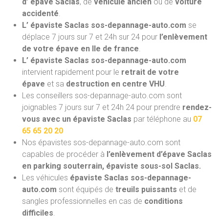
d’ épave Saclas
, de
véhicule ancien
ou de
voiture
accidenté
.
L’ épaviste Saclas sos-depannage-auto.com
se
déplace 7 jours sur 7 et 24h sur 24 pour
l’enlèvement
de votre épave en Ile de france
.
L’ épaviste Saclas sos-depannage-auto.com
intervient rapidement pour le
retrait de votre
épave
et sa
destruction en centre VHU
.
Les conseillers sos-depannage-auto.com sont
joignables 7 jours sur 7 et 24h 24 pour prendre
rendez-
vous avec un épaviste Saclas
par téléphone au
07
65 65 20 20
Nos épavistes sos-depannage-auto.com
sont
capables de procéder à
l’enlèvement d’épave Saclas
en parking souterrain, épaviste sous-sol Saclas.
Les véhicules
épaviste Saclas sos-depannage-
auto.com
sont équipés de
treuils puissants
et de
sangles professionnelles en cas de
conditions
difficiles
.