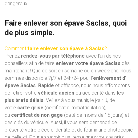
dangereux.
Faire enlever son épave Saclas, quoi
de plus simple.
Comment
faire enlever son épave à Saclas
?
Prenez
rendez-vous par téléphone
avec l’un de nos
conseillers afin de faire
enlever votre épave Saclas
dès
maintenant ! Que ce soit en semaine ou en week-end, nous
sommes disponible 7j/7 et 24h/24 pour l’
enlèvement d’
épave Saclas
.
Rapide
et efficace, nous nous efforcerons
de retirer votre
véhicule ancien
ou accidenté dans
les
plus brefs délais
. Veillez à vous munir, le jour J, de
votre
carte grise
(certificat d’immatriculation),
du
certificat de non gage
(daté de moins de 15 jours) et
des clés du véhicule. Aussi, il vous sera demandé de
présenté votre pièce d’identité et de fournir une photocopie
de celle-ci. Pour en savoir plus, renseignez-vous auprès