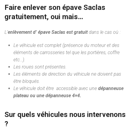
Faire enlever son épave Saclas
gratuitement, oui mais…
L’
enlèvement d’ épave Saclas est gratuit
dans le cas où :
Le véhicule est complet (présence du moteur et des
éléments de carrosseries tel que les portières, coffre
etc…).
Les roues sont présentes.
Les éléments de direction du véhicule ne doivent pas
être bloqués.
Le véhicule doit être accessible avec une
dépanneuse
plateau ou une dépanneuse 4×4.
Sur quels véhicules nous intervenons
?