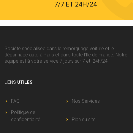
7/7 ET 24H/24
Société spécialisée dans le remorquage voiture et le
dépannage auto à Paris et dans toute l’Ile de France. Notre
équipe est à votre service 7 jours sur 7 et 24h/24.
LIENS
UTILES
FAQ
Nos Services
Politique de
confidentialité
Plan du site