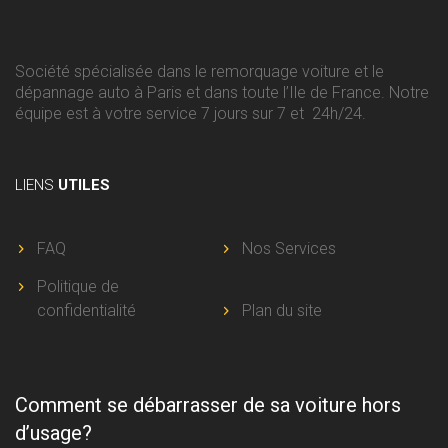
Société spécialisée dans le remorquage voiture et le
dépannage auto à Paris et dans toute l’Ile de France. Notre
équipe est à votre service 7 jours sur 7 et 24h/24.
LIENS
UTILES
FAQ
Nos Services
Politique de
confidentialité
Plan du site
Comment se débarrasser de sa voiture hors
d’usage?