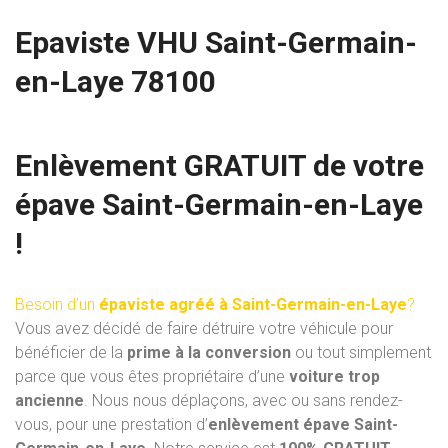
Epaviste VHU Saint-Germain-
en-Laye 78100
Enlèvement GRATUIT de votre
épave Saint-Germain-en-Laye
!
Besoin d’un
épaviste agréé à Saint-Germain-en-Laye
?
Vous avez décidé de faire détruire votre véhicule pour
bénéficier de la
prime à la conversion
ou tout simplement
parce que vous êtes propriétaire d’une
voiture trop
ancienne
. Nous nous déplaçons, avec ou sans rendez-
vous, pour une prestation d’
enlèvement épave Saint-