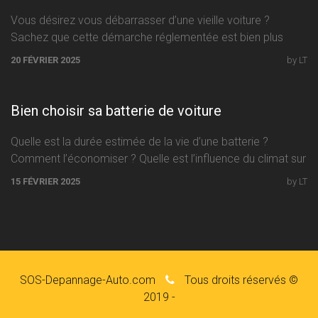
Vous désirez vous débarrasser d’une vieille voiture ?
Sachez que cette démarche réglementée est bien plus
facile à accomplir que
20 FÉVRIER 2025
by LT
Bien choisir sa batterie de voiture
Quelle est la durée estimée de la vie d’une batterie ?
Comment l’économiser ? Quelle est l’influence du climat sur
15 FÉVRIER 2025
by LT
SOS-Depannage-Auto.com
Tous droits réservés ©
2019 -