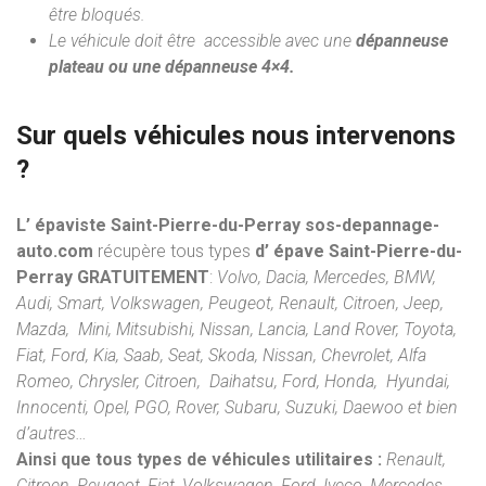
être bloqués.
Le véhicule doit être accessible avec une
dépanneuse
plateau ou une dépanneuse 4×4.
Sur quels véhicules nous intervenons
?
L’ épaviste Saint-Pierre-du-Perray sos-depannage-
auto.com
récupère tous types
d’ épave Saint-Pierre-du-
Perray
GRATUITEMENT
:
Volvo, Dacia, Mercedes, BMW,
Audi, Smart, Volkswagen, Peugeot, Renault, Citroen, Jeep,
Mazda, Mini, Mitsubishi, Nissan, Lancia, Land Rover, Toyota,
Fiat, Ford, Kia, Saab, Seat, Skoda, Nissan, Chevrolet, Alfa
Romeo, Chrysler, Citroen, Daihatsu, Ford, Honda, Hyundai,
Innocenti, Opel, PGO, Rover, Subaru, Suzuki, Daewoo et bien
d’autres…
Ainsi que tous types de véhicules utilitaires :
Renault,
Citroen, Peugeot, Fiat, Volkswagen, Ford, Iveco, Mercedes,