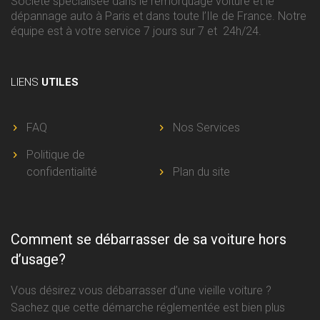
Société spécialisée dans le remorquage voiture et le
dépannage auto à Paris et dans toute l’Ile de France. Notre
équipe est à votre service 7 jours sur 7 et 24h/24.
LIENS
UTILES
FAQ
Nos Services
Politique de
confidentialité
Plan du site
Comment se débarrasser de sa voiture hors
d’usage?
Vous désirez vous débarrasser d’une vieille voiture ?
Sachez que cette démarche réglementée est bien plus