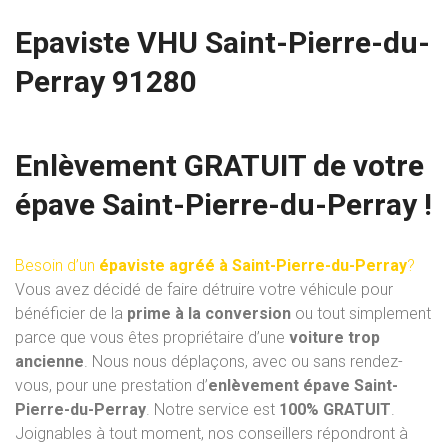
Epaviste VHU Saint-Pierre-du-
Perray 91280
Enlèvement GRATUIT de votre
épave Saint-Pierre-du-Perray !
Besoin d’un
épaviste agréé à Saint-Pierre-du-Perray
?
Vous avez décidé de faire détruire votre véhicule pour
bénéficier de la
prime à la conversion
ou tout simplement
parce que vous êtes propriétaire d’une
voiture trop
ancienne
. Nous nous déplaçons, avec ou sans rendez-
vous, pour une prestation d’
enlèvement épave Saint-
Pierre-du-Perray
. Notre service est
100% GRATUIT
.
Joignables à tout moment, nos conseillers répondront à