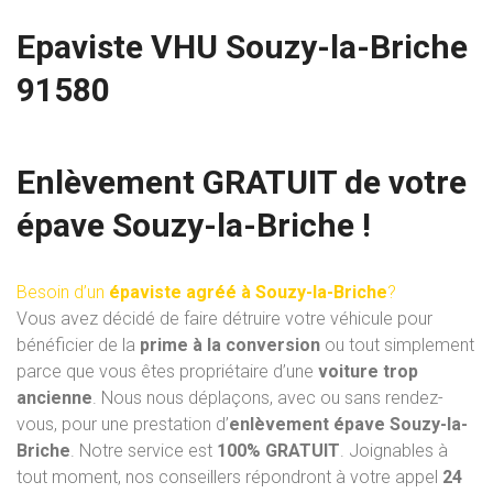
Epaviste VHU Souzy-la-Briche
91580
Enlèvement GRATUIT de votre
épave Souzy-la-Briche !
Besoin d’un
épaviste agréé à Souzy-la-Briche
?
Vous avez décidé de faire détruire votre véhicule pour
bénéficier de la
prime à la conversion
ou tout simplement
parce que vous êtes propriétaire d’une
voiture trop
ancienne
. Nous nous déplaçons, avec ou sans rendez-
vous, pour une prestation d’
enlèvement épave Souzy-la-
Briche
. Notre service est
100% GRATUIT
. Joignables à
tout moment, nos conseillers répondront à votre appel
24