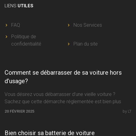
LIENS
UTILES
FAQ
Nos Services
Politique de
confidentialité
Plan du site
Comment se débarrasser de sa voiture hors
d’usage?
Vous désirez vous débarrasser d’une vieille voiture ?
Sachez que cette démarche réglementée est bien plus
facile à accomplir que
20 FÉVRIER 2025
by LT
Bien choisir sa batterie de voiture