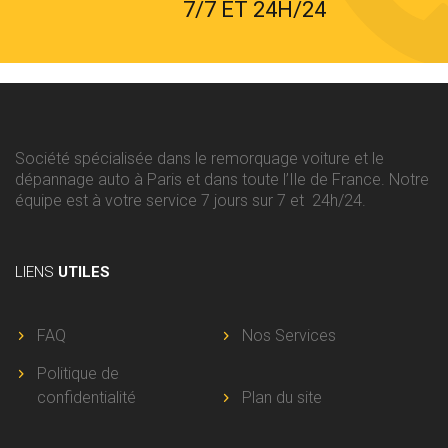
7/7 ET 24H/24
Société spécialisée dans le remorquage voiture et le
dépannage auto à Paris et dans toute l’Ile de France. Notre
équipe est à votre service 7 jours sur 7 et 24h/24.
LIENS
UTILES
FAQ
Nos Services
Politique de
confidentialité
Plan du site