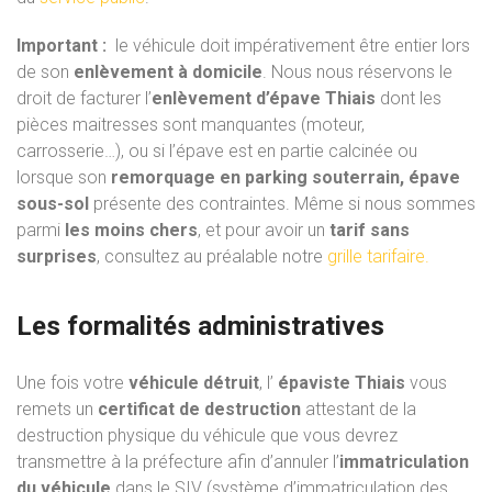
Important :
le véhicule doit impérativement être entier lors
de son
enlèvement à domicile
. Nous nous réservons le
droit de facturer l’
enlèvement d’épave Thiais
dont les
pièces maitresses sont manquantes (moteur,
carrosserie…), ou si l’épave est en partie calcinée ou
lorsque son
remorquage en parking souterrain, épave
sous-sol
présente des contraintes. Même si nous sommes
parmi
les moins chers
, et pour avoir un
tarif sans
surprises
, consultez au préalable notre
grille tarifaire.
Les formalités administratives
Une fois votre
véhicule détruit
, l’
épaviste Thiais
vous
remets un
certificat de destruction
attestant de la
destruction physique du véhicule que vous devrez
transmettre à la préfecture afin d’annuler l’
immatriculation
du véhicule
dans le SIV (système d’immatriculation des