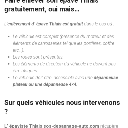
Faire enlever son épave Thiais
gratuitement, oui mais…
L’
enlèvement d’ épave Thiais est gratuit
dans le cas où :
Le véhicule est complet (présence du moteur et des
éléments de carrosseries tel que les portières, coffre
etc…).
Les roues sont présentes.
Les éléments de direction du véhicule ne doivent pas
être bloqués.
Le véhicule doit être accessible avec une
dépanneuse
plateau ou une dépanneuse 4×4.
Sur quels véhicules nous intervenons
?
L’ épaviste Thiais sos-depannage-auto.com
récupère