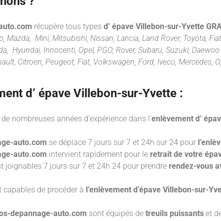
enons ?
-auto.com
récupère tous types
d’ épave Villebon-sur-Yvette
GRA
 Mazda, Mini, Mitsubishi, Nissan, Lancia, Land Rover, Toyota, Fiat,
da, Hyundai, Innocenti, Opel, PGO, Rover, Subaru, Suzuki, Daewoo 
ault, Citroen, Peugeot, Fiat, Volkswagen, Ford, Iveco, Mercedes, O
ment d’ épave
Villebon-sur-Yvette :
de nombreuses années d’expérience dans l’
enlèvement d’ épav
nage-auto.com
se déplace 7 jours sur 7 et 24h sur 24 pour
l’enlè
nage-auto.com
intervient rapidement pour le
retrait de votre épa
 joignables 7 jours sur 7 et 24h 24 pour prendre
rendez-vous av
t capables de procéder à
l’enlèvement d’épave Villebon-sur-Yve
e sos-depannage-auto.com
sont équipés de
treuils puissants
et d