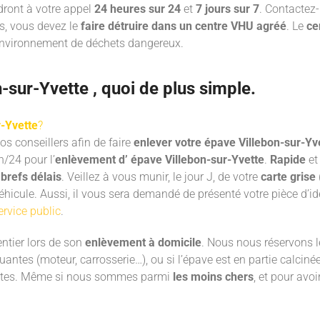
ront à votre appel
24 heures sur 24
et
7 jours sur 7
. Contactez
es, vous devez le
faire détruire dans un centre VHU
agréé
. Le
ce
’environnement de déchets dangereux.
-sur-Yvette , quoi de plus simple.
r-Yvette
?
os conseillers afin de faire
enlever votre épave Villebon-sur-Yv
/24 pour l’
enlèvement d’ épave Villebon-sur-Yvette
.
Rapide
et
 brefs délais
. Veillez à vous munir, le jour J, de votre
carte grise
hicule. Aussi, il vous sera demandé de présenté votre pièce d’ide
ervice public
.
ntier lors de son
enlèvement à domicile
. Nous nous réservons le 
ntes (moteur, carrosserie…), ou si l’épave est en partie calcin
intes. Même si nous sommes parmi
les moins chers
, et pour avo