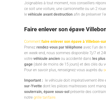
Joignables à tout moment, nos conseillers répond
ce soit une voiture, une camionnette ou un 2 rou
le
véhicule avant destruction
afin de préserver l
Faire enlever son épave Villebon
Comment
faire enlever son épave à Villebon-su
Prenez
rendez-vous par téléphone
avec l’un de n
en week-end, nous sommes disponible 7j/7 et 24h
votre
véhicule ancien
ou accidenté dans
les plus
gage
(daté de moins de 15 jours) et des clés du vé
Pour en savoir plus, renseignez-vous auprès du
s
Important :
le véhicule doit impérativement être e
sur-Yvette
dont les pièces maitresses sont manqua
souterrain, épave sous-sol
présente des contra
notre
grille tarifaire.