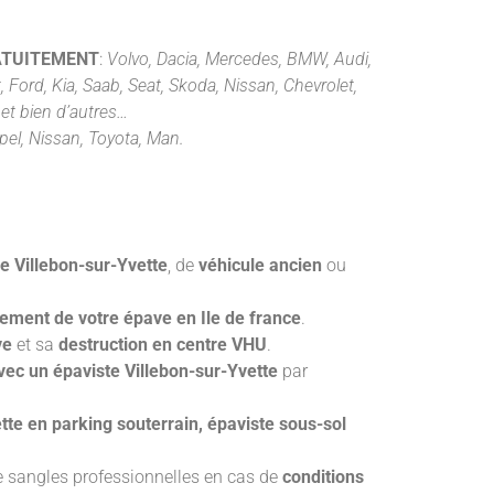
TUITEMENT
:
Volvo, Dacia, Mercedes, BMW, Audi,
 Ford, Kia, Saab, Seat, Skoda, Nissan, Chevrolet,
et bien d’autres…
pel, Nissan, Toyota, Man.
e Villebon-sur-Yvette
, de
véhicule ancien
ou
vement de votre épave en Ile de france
.
ve
et sa
destruction en centre VHU
.
ec un épaviste Villebon-sur-Yvette
par
tte en parking souterrain, épaviste sous-sol
e sangles professionnelles en cas de
conditions