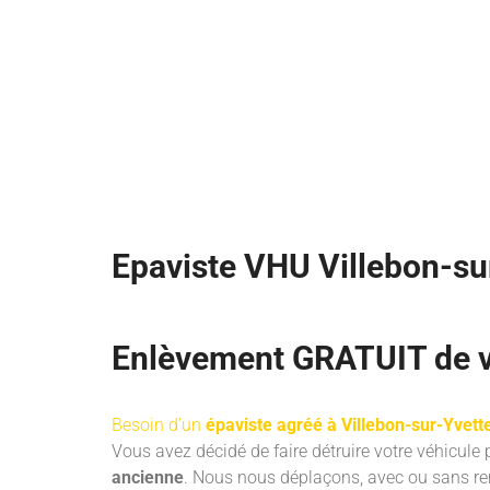
Epaviste VHU Villebon-su
Enlèvement GRATUIT de vo
Besoin d’un
épaviste agréé à Villebon-sur-Yvett
Vous avez décidé de faire détruire votre véhicule 
ancienne
. Nous nous déplaçons, avec ou sans re