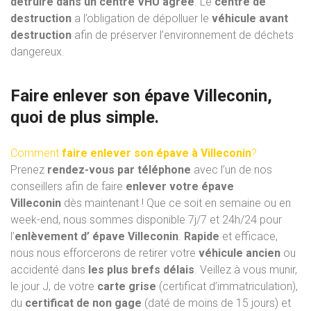
détruire dans un centre VHU
agréé
. Le
centre de
destruction
a l’obligation de dépolluer le
véhicule avant
destruction
afin de préserver l’environnement de déchets
dangereux.
Faire enlever son épave Villeconin,
quoi de plus simple.
Comment
faire enlever son épave à Villeconin
?
Prenez
rendez-vous par téléphone
avec l’un de nos
conseillers afin de faire
enlever votre épave
Villeconin
dès maintenant ! Que ce soit en semaine ou en
week-end, nous sommes disponible 7j/7 et 24h/24 pour
l’
enlèvement d’ épave Villeconin
.
Rapide
et efficace,
nous nous efforcerons de retirer votre
véhicule ancien
ou
accidenté dans
les plus brefs délais
. Veillez à vous munir,
le jour J, de votre
carte grise
(certificat d’immatriculation),
du
certificat de non gage
(daté de moins de 15 jours) et