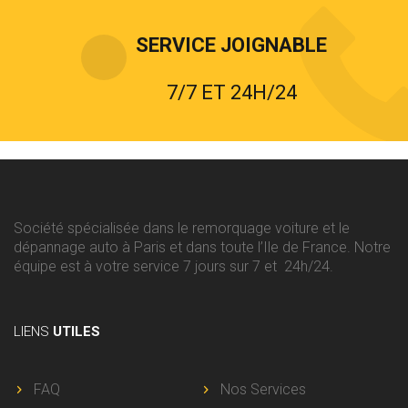
SERVICE JOIGNABLE
7/7 ET 24H/24
Société spécialisée dans le remorquage voiture et le
dépannage auto à Paris et dans toute l’Ile de France. Notre
équipe est à votre service 7 jours sur 7 et 24h/24.
LIENS
UTILES
FAQ
Nos Services