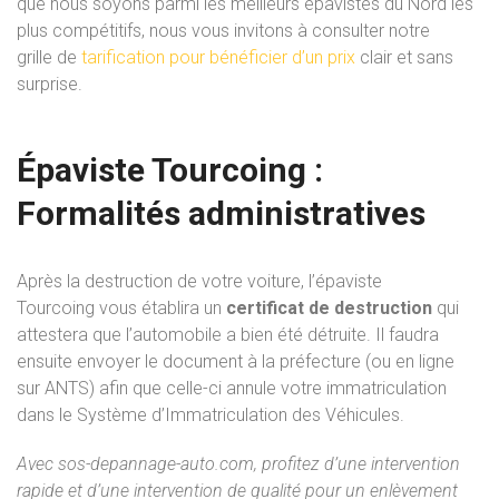
que
nous
soyons
parmi
les meilleurs
épavistes
du Nord
les
plus
compétitifs, nous vous invitons à
consulter
notre
grille
de
tarification
pour bénéficier
d’
un
prix
clair
et
sans
surprise.
Épaviste Tourcoing :
Formalités administratives
Après
la
destruction
de
votre
voiture,
l’épaviste
Tourcoing
vous
établira
un
certificat
de
destruction
qui
attestera que l’automobile a bien été détruite
.
Il faudra
ensuite
envoyer l
e
document
à
la
préfecture
(ou en ligne
sur
ANTS)
afin
que
celle-ci
annule
votre
immatriculation
dans
le
Système
d’Immatriculation
des
Véhicules.
Avec sos-depannage-auto.com, profitez d’une intervention
rapide et d’une intervention de qualité pour un enlèvement