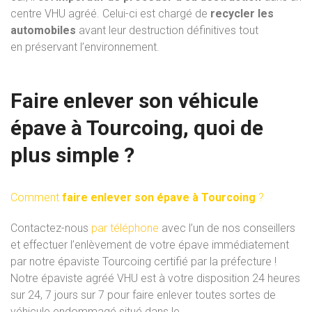
centre
VHU
agréé.
Celui-ci
est
chargé
de
recycler
les
automobiles
avant leur
destruction définitives
tout
en
préservant
l’environnement.
Faire enlever son véhicule
épave à Tourcoing, quoi de
plus simple ?
Comment
faire enlever son épave à Tourcoing
?
Contactez-nous
par
téléphone
avec
l’un
de
nos
conseillers
et
effectuer
l’
enlèvement
de
votre
épave
immédiatement
par notre
épaviste Tourcoing certifié
par
la
préfecture !
Notre
épaviste
agréé
VHU
est
à
votre
disposition
24
heures
sur
24,
7
jours
sur
7
pour
faire enlever toutes sortes
de
véhicule endommagé situé
dans
le