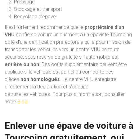
Pressage
Stockage et transport
Recyclage d’épave
Il est fortement recommandé que le
propriétaire
d’un
VHU
confie sa voiture uniquement
a
un
épaviste
Tourcoing
doté d’une certification préfectorale qui a pour mission
de
transporter
les
véhicules
vers
un
centre
VHU en toute
sécurisé
,
sous
réserve
de
gratuité
si
l’automobile
est
entière ou non
.
D
es
coûts
supplémentaire peuvent être
appliqué
si
le
véhicule
est
partiel
ou
comporte
des
pièces
non
homologués
.
Le
centre
VHU
enregistre
directement
la
déclaration
et
s’occupe
détruire
les
véhicules. Pour plus d’information, consulter
notre
Blog
Enlever une épave de voiture à
Tourcoing gratuitement, oui