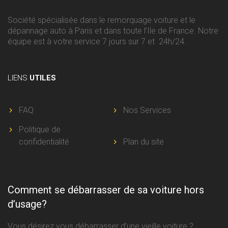
Société spécialisée dans le remorquage voiture et le
dépannage auto à Paris et dans toute l’Ile de France. Notre
équipe est à votre service 7 jours sur 7 et 24h/24.
LIENS
UTILES
FAQ
Nos Services
Politique de
confidentialité
Plan du site
Comment se débarrasser de sa voiture hors
d’usage?
Vous désirez vous débarrasser d’une vieille voiture ?