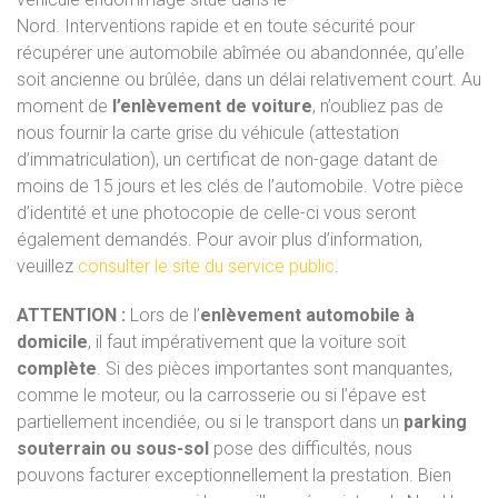
Nord.
I
nterventions
rapide
et
en toute sécurité
pour
récupérer
une
automobile abîmée ou abandonnée,
qu’elle
soit
ancienne
ou
brûlée,
dans un délai relativement court
.
Au
moment
de
l’enlèvement de voiture
, n’oubliez pas de
nous fournir
la
carte
grise du véhicule
(attestation
d’immatriculation),
un
certificat
de
non-gage datant de
moins de
15
jours
et
les
clés
de l’automobile
.
Votre
pièce
d’identité
et
une
photocopie
de
celle-ci
vous
seront
également
demandés.
Pour
avoir plus
d’information
,
veuillez
consulter le site du
service public
.
ATTENTION :
Lors
de
l’
enlèvement automobile
à
domicile
,
il faut impérativement
que
la voiture
soit
complète
.
Si
des
pièces
importantes sont manquantes,
comme
le
moteur,
ou
la
carrosserie ou
si
l’épave
est
partiellement
incendiée,
ou
si
le
transport
dans
un
parking
souterrain
ou
sous-sol
pose
des
difficultés,
nous
pouvons
facturer exceptionnellement la prestation
.
Bien