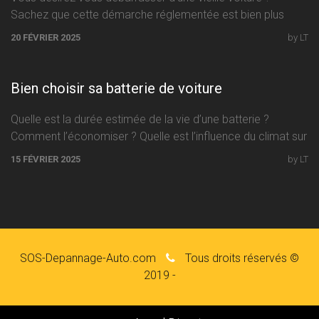
Sachez que cette démarche réglementée est bien plus
facile à accomplir que
20 FÉVRIER 2025
by LT
Bien choisir sa batterie de voiture
Quelle est la durée estimée de la vie d’une batterie ?
Comment l’économiser ? Quelle est l’influence du climat sur
15 FÉVRIER 2025
by LT
SOS-Depannage-Auto.com
Tous droits réservés ©
2019 -