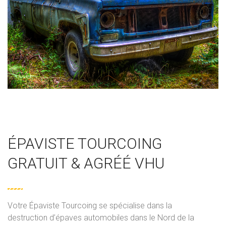
ÉPAVISTE TOURCOING
GRATUIT & AGRÉÉ VHU
Votre Épaviste
Tourcoing se
spécialise
dans la
destruction
d’épaves automobiles
dans
le
Nord de la