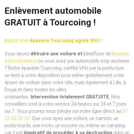
Enlèvement automobile
GRATUIT à Tourcoing !
Besoin d’un
épaviste Tourcoing agréé VHU
?
Vous
devez
détruire
une
voiture et
bénéficier
de
la
prime
à la
conversion
ou
vous avez une
automobile
trop
ancienne
?
Notre épaviste Tourcoing
,
certifié
VHU par la préfecture
se tient à votre disposition
pour
retirer
gratuitement
votre
épave de voiture
dans votre ville
,
mais
également
à
Lille, à
Douai
et
dans
toutes
les
villes
voisinantes.
I
ntervention
totalement
GRATUITE
.
Nos
conseillers
sont
à
votre
service
24
heures
sur
24 et
7
jours
sur
7.
Vous pouvez
nous
joindre
sur notre ligne direct
au
07
65
65
20 20
.
Que
vous
ayez
une
voiture,
un
camion, un
poids-lourds,
une moto, un scooter ou même un camping-
car
,
il
est
impératif
de
procéder
à s
a
destruction
dans
un