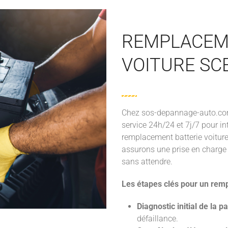
REMPLACEM
VOITURE SC
Chez sos-depannage-auto.com, 
service 24h/24 et 7j/7 pour in
remplacement batterie voiture
assurons une prise en charge 
sans attendre.
Les étapes clés pour un rem
Diagnostic initial de la p
défaillance.