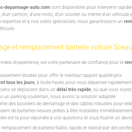
os-depannage-auto.com
sont disponibles pour intervenir rapide
e, d’un camion, d’une moto, d’un scooter ou même d’un véhicule
 expertise et à nos outils spécialisés, nous garantissons un
rem
éhicule.
nage et remplacement batterie voiture Sceau
nnées d’expérience, est votre partenaire de confiance pour le
rem
neusement étudiés pour offrir le meilleur rapport qualité-prix.
ent tous les jours
, à toute heure, pour vous dépanner rapidement
iciens se déplacent dans un
délai très rapide
, où que vous soyez,
s un parking souterrain, nous avons la solution adaptée.
e des boosters de démarrage et des câbles robustes pour redéma
osent de batteries neuves prêtes à être installées immédiatement
ntèle est là pour répondre à vos questions et vous fournir un devi
remplacement de batterie fiable, rapide et réalisé par des profe