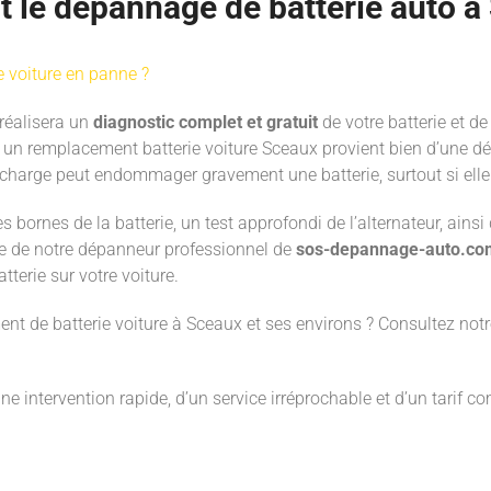
nt le dépannage de batterie auto 
e voiture en panne ?
réalisera un
diagnostic complet et gratuit
de votre batterie et de
t un remplacement batterie voiture Sceaux provient bien d’une 
décharge peut endommager gravement une batterie, surtout si elle
 bornes de la batterie, un test approfondi de l’alternateur, ains
ise de notre dépanneur professionnel de
sos-depannage-auto.co
tterie sur votre voiture.
nt de batterie voiture à Sceaux et ses environs ? Consultez not
une intervention rapide, d’un service irréprochable et d’un tarif c