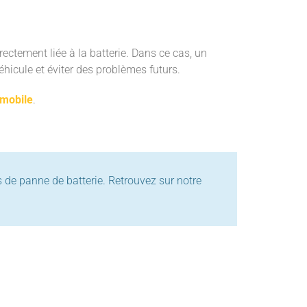
ectement liée à la batterie. Dans ce cas, un
hicule et éviter des problèmes futurs.
omobile
.
as de panne de batterie. Retrouvez sur notre