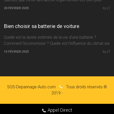
facile à accomplir que
20 FÉVRIER 2025
by LT
Bien choisir sa batterie de voiture
Quelle est la durée estimée de la vie d’une batterie ?
Comment l’économiser ? Quelle est l’influence du climat sur
15 FÉVRIER 2025
by LT
SOS-Depannage-Auto.com
Tous droits réservés ©
2019 -
Appel Direct