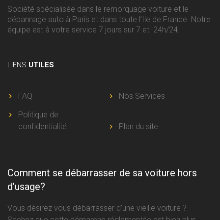
Société spécialisée dans le remorquage voiture et le
dépannage auto à Paris et dans toute l’Ile de France. Notre
équipe est à votre service 7 jours sur 7 et 24h/24.
LIENS
UTILES
FAQ
Nos Services
Politique de
confidentialité
Plan du site
Comment se débarrasser de sa voiture hors
d’usage?
Vous désirez vous débarrasser d’une vieille voiture ?
Sachez que cette démarche réglementée est bien plus